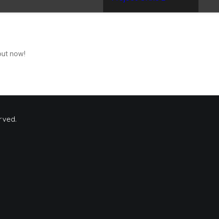
out now!
rved.