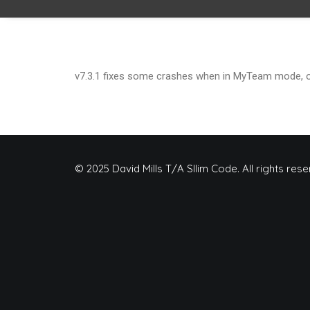
v7.3.1 fixes some crashes when in MyTeam mode, 
© 2025 David Mills T/A Sllim Code. All rights rese