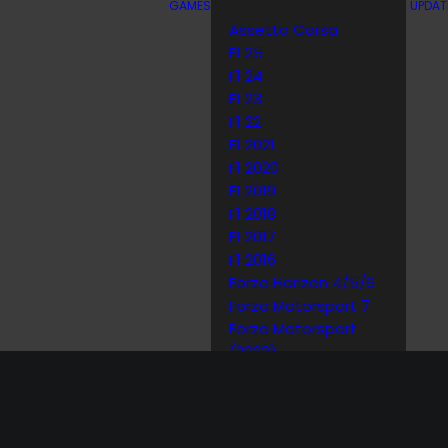
GAMES
UPDAT
Assetto Corsa
F1 25
F1 24
F1 23
F1 22
F1 2021
F1 2020
F1 2019
F1 2018
earching can help.
F1 2017
F1 2016
Forza Horizon 4/5/6
Forza Motorsport 7
Forza Motorsport
(2023)
Gran Turismo 7
Gran Turismo Sport
Project CARS
Project CARS 2